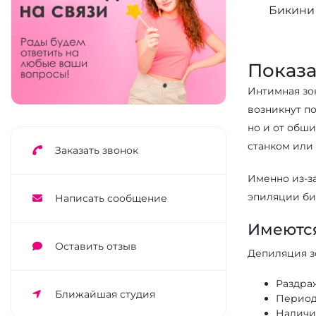
Бикини
Показ
Интимная зон
возникнут п
но и от обши
станком или
Заказать звонок
Именно из-з
эпиляции би
Написать сообщение
Имеются
Оставить отзыв
Депиляция зо
Раздра
Ближайшая студия
Период
Наличие