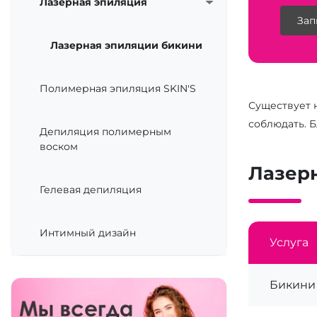
Лазерная эпиляция
Зап
Лазерная эпиляции бикини
Полимерная эпиляция SKIN'S
Существует 
соблюдать. 
Депиляция полимерным
воском
Лазер
Гелевая депиляция
Интимный дизайн
Услуга
Бикини