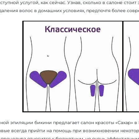
ступной услугой, как сейчас. Узнав, сколько в салоне стои
даления волос в домашних условиях, предпочтя более сов
рной эпиляции бикини предлагает салон красоты «Сахар» в 
товые всегда прийти на помощь при возникновении некото
а процедура относится к бюджетным, но очень эффективным