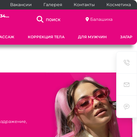
Вакансии
Галерея
Контакты
Косметика
34...
Балашиха
ПОИСК
АССАЖ
КОРРЕКЦИЯ ТЕЛА
ДЛЯ МУЖЧИН
ЗАГАР
аздражение,