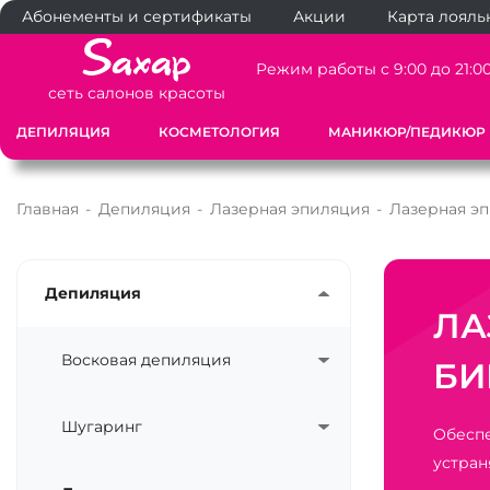
Абонементы и сертификаты
Акции
Карта лояль
Режим работы с 9:00 до 21:0
сеть салонов красоты
ДЕПИЛЯЦИЯ
КОСМЕТОЛОГИЯ
МАНИКЮР/ПЕДИКЮР
Главная
-
Депиляция
-
Лазерная эпиляция
-
Лазерная э
Депиляция
ЛА
Восковая депиляция
БИ
Шугаринг
Обеспе
устран