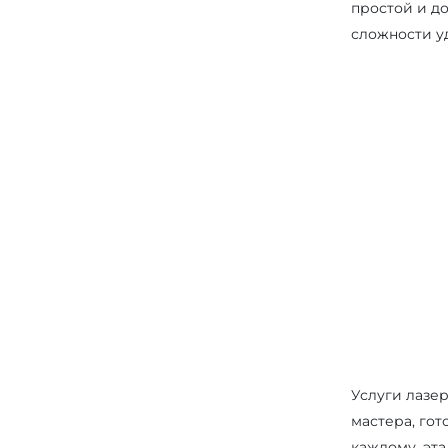
простой и до
сложности у
Услуги лазе
мастера, го
каждому, эт