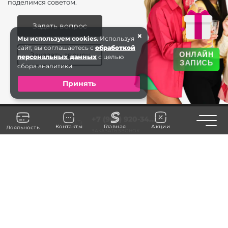
поделимся советом.
Задать вопрос
×
Мы используем cookies.
Используя
сайт, вы соглашаетесь с
обработкой
ОНЛАЙН
Заказать звонок
персональных данных
с целью
ЗАПИСЬ
сбора аналитики.
Принять
+7 (968) 920-34...
Toggle n
Контакты
Главная
Акции
Лояльность
ЗАКАЗАТЬ ЗВОНОК
Балашиха
ms.gheleznodor.saxap2025@mail.ru
ИП Белкина М.А.