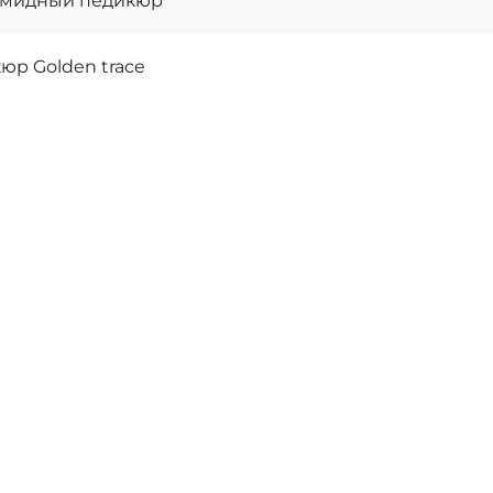
амидный педикюр
юр Golden trace