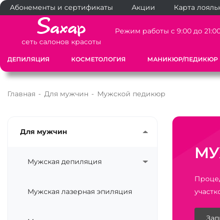
Абонементы и сертификаты
Акции
Карта лояль
Режим работы с 9:00 до 21:0
сеть салонов красоты
ДЕПИЛЯЦИЯ
КОСМЕТОЛОГИЯ
МАНИКЮР/ПЕДИКЮР
Главная
-
Для мужчин
-
Мужской педикюр
Для мужчин
МУ
Мужская депиляция
Процед
Мужская лазерная эпиляция
участк
Зап