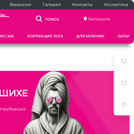
Вакансии
Галерея
Контакты
Косметика
34...
Балашиха
ПОИСК
АССАЖ
КОРРЕКЦИЯ ТЕЛА
ДЛЯ МУЖЧИН
ЗАГАР
АШИХЕ
 огрубевших