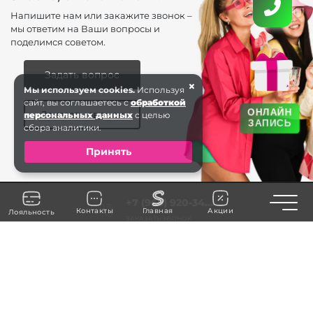
Напишите нам или закажите звонок –
мы ответим на Ваши вопросы и
поделимся советом.
Задать вопрос
×
Мы используем cookies.
Используя
сайт, вы соглашаетесь с
обработкой
ОНЛАЙН
Заказать звонок
персональных данных
с целью
ЗАПИСЬ
сбора аналитики.
Принять
Toggle n
+7 (968) 920-34...
Контакты
Главная
Акции
Лояльность
ЗАКАЗАТЬ ЗВОНОК
Балашиха
ms.gheleznodor.saxap2025@mail.ru