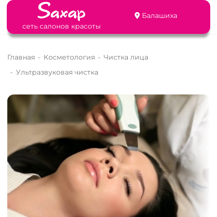
Балашиха
сеть салонов красоты
Главная
-
Косметология
-
Чистка лица
-
Ультразвуковая чистка