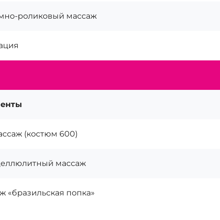
мно-роликовый массаж
ация
менты
ассаж (костюм 600)
еллюлитный массаж
ж «бразильская попка»