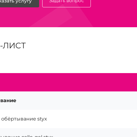
Задать вопрос
казать услугу
-ЛИСТ
вание
 обёртывание styx