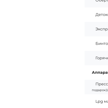
Обёрт
Деток
Экспр
Бинто
Горяч
Аппара
Прес
подарок)
Lpg м