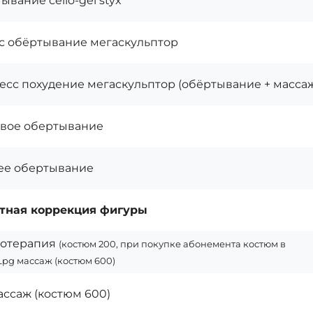
ывание сello-gel styx
с обёртывание мегаскульптор
есс похудение мегаскульптор (обёртывание + масса
вое обертывание
ее обертывание
тная коррекция фигуры
сотерапия
(костюм 200, при покупке абонемента костюм в
Lpg массаж (костюм 600)
ассаж (костюм 600)