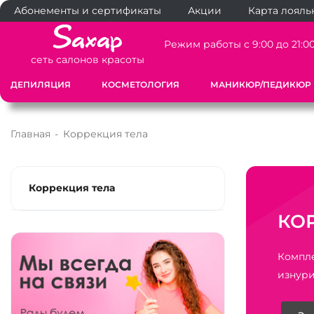
Абонементы и сертификаты
Акции
Карта лояль
Режим работы с 9:00 до 21:0
сеть салонов красоты
ДЕПИЛЯЦИЯ
КОСМЕТОЛОГИЯ
МАНИКЮР/ПЕДИКЮР
Главная
-
Коррекция тела
Коррекция тела
КО
Компле
изнури