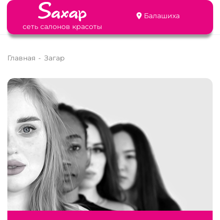
Балашиха
сеть салонов красоты
Главная
-
Загар