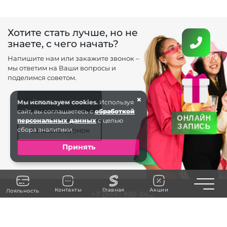
Хотите стать лучше, но не
знаете, с чего начать?
Напишите нам или закажите звонок –
мы ответим на Ваши вопросы и
поделимся советом.
×
Задать вопрос
Мы используем cookies.
Используя
сайт, вы соглашаетесь с
обработкой
ОНЛАЙН
персональных данных
с целью
ЗАПИСЬ
сбора аналитики.
Заказать звонок
Принять
Toggle n
Контакты
Главная
Акции
Лояльность
+7 (968) 920-34...
ЗАКАЗАТЬ ЗВОНОК
Балашиха